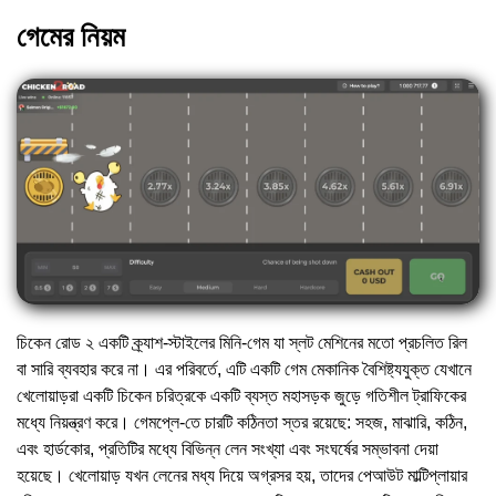
গেমের নিয়ম
চিকেন রোড ২ একটি ক্র্যাশ-স্টাইলের মিনি-গেম যা স্লট মেশিনের মতো প্রচলিত রিল
বা সারি ব্যবহার করে না। এর পরিবর্তে, এটি একটি গেম মেকানিক বৈশিষ্ট্যযুক্ত যেখানে
খেলোয়াড়রা একটি চিকেন চরিত্রকে একটি ব্যস্ত মহাসড়ক জুড়ে গতিশীল ট্রাফিকের
মধ্যে নিয়ন্ত্রণ করে। গেমপ্লে-তে চারটি কঠিনতা স্তর রয়েছে: সহজ, মাঝারি, কঠিন,
এবং হার্ডকোর, প্রতিটির মধ্যে বিভিন্ন লেন সংখ্যা এবং সংঘর্ষের সম্ভাবনা দেয়া
হয়েছে। খেলোয়াড় যখন লেনের মধ্য দিয়ে অগ্রসর হয়, তাদের পেআউট মাল্টিপ্লায়ার