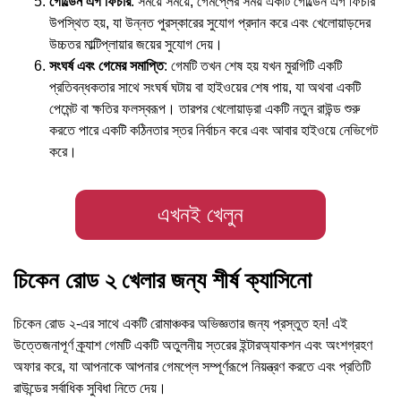
গোল্ডেন এগ ফিচার
: সময়ে সময়ে, গেমপ্লের সময় একটি গোল্ডেন এগ ফিচার
উপস্থিত হয়, যা উন্নত পুরস্কারের সুযোগ প্রদান করে এবং খেলোয়াড়দের
উচ্চতর মাল্টিপ্লায়ার জয়ের সুযোগ দেয়।
সংঘর্ষ এবং গেমের সমাপ্তি
: গেমটি তখন শেষ হয় যখন মুরগিটি একটি
প্রতিবন্ধকতার সাথে সংঘর্ষ ঘটায় বা হাইওয়ের শেষ পায়, যা অথবা একটি
পেমেন্ট বা ক্ষতির ফলস্বরূপ। তারপর খেলোয়াড়রা একটি নতুন রাউন্ড শুরু
করতে পারে একটি কঠিনতার স্তর নির্বাচন করে এবং আবার হাইওয়ে নেভিগেট
করে।
এখনই খেলুন
চিকেন রোড ২ খেলার জন্য শীর্ষ ক্যাসিনো
চিকেন রোড ২-এর সাথে একটি রোমাঞ্চকর অভিজ্ঞতার জন্য প্রস্তুত হন! এই
উত্তেজনাপূর্ণ ক্র্যাশ গেমটি একটি অতুলনীয় স্তরের ইন্টারঅ্যাকশন এবং অংশগ্রহণ
অফার করে, যা আপনাকে আপনার গেমপ্লে সম্পূর্ণরূপে নিয়ন্ত্রণ করতে এবং প্রতিটি
রাউন্ডের সর্বাধিক সুবিধা নিতে দেয়।