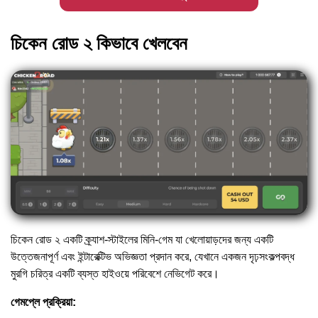
চিকেন রোড ২ কিভাবে খেলবেন
চিকেন রোড ২ একটি ক্র্যাশ-স্টাইলের মিনি-গেম যা খেলোয়াড়দের জন্য একটি
উত্তেজনাপূর্ণ এবং ইন্টারেক্টিভ অভিজ্ঞতা প্রদান করে, যেখানে একজন দৃঢ়সংকল্পবদ্ধ
মুরগি চরিত্র একটি ব্যস্ত হাইওয়ে পরিবেশে নেভিগেট করে।
গেমপ্লে প্রক্রিয়া: