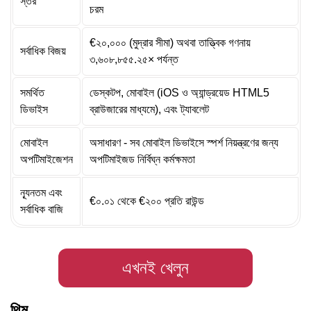
স্তর
চরম
€২০,০০০ (মুদ্রার সীমা) অথবা তাত্ত্বিক গণনায়
সর্বাধিক বিজয়
৩,৬০৮,৮৫৫.২৫× পর্যন্ত
সমর্থিত
ডেস্কটপ, মোবাইল (iOS ও অ্যান্ড্রয়েড HTML5
ডিভাইস
ব্রাউজারের মাধ্যমে), এবং ট্যাবলেট
মোবাইল
অসাধারণ - সব মোবাইল ডিভাইসে স্পর্শ নিয়ন্ত্রণের জন্য
অপটিমাইজেশন
অপটিমাইজড নির্বিঘ্ন কর্মক্ষমতা
ন্যূনতম এবং
€০.০১ থেকে €২০০ প্রতি রাউন্ড
সর্বাধিক বাজি
এখনই খেলুন
থিম