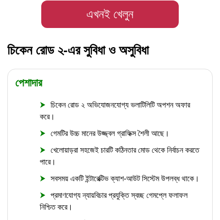
এখনই খেলুন
চিকেন রোড ২-এর সুবিধা ও অসুবিধা
পেশাদার
চিকেন রোড ২ অভিযোজনযোগ্য ভলাটিলিটি অপশন অফার
করে।
গেমটির উচ্চ মানের উজ্জ্বল গ্রাফিক্স শৈলী আছে।
খেলোয়াড়রা সহজেই চারটি কঠিনতার মোড থেকে নির্বাচন করতে
পারে।
সবসময় একটি ইন্টারেক্টিভ ক্যাশ-আউট সিস্টেম উপলব্ধ থাকে।
প্রমাণযোগ্য ন্যায়বিচার প্রযুক্তি স্বচ্ছ গেমপ্লে ফলাফল
নিশ্চিত করে।