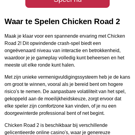
Waar te Spelen Chicken Road 2
Maak je klaar voor een spannende ervaring met Chicken
Road 2! Dit opwindende crash-spel biedt een
ongeëvenaard niveau van interactie en betrokkenheid,
waardoor je je gameplay volledig kunt beheersen en het
meeste uit elke ronde kunt halen.
Met zijn unieke vermenigvuldigingssysteem heb je de kans
om groot te winnen, vooral als je bereid bent om hogere
risico's te nemen. De aanpasbare volatiliteit van het spel,
gekoppeld aan de moeilijkheidskeuze, zorgt ervoor dat
elke speler zijn comfortzone kan vinden, of je nu een
doorgewinterde professional bent of net begint.
Chicken Road 2 is beschikbaar bij verschillende
gelicentieerde online casino's, waar je genereuze