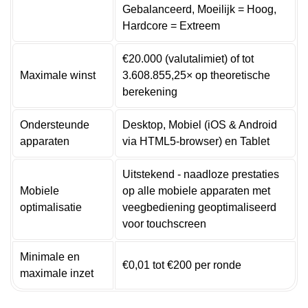
Gebalanceerd, Moeilijk = Hoog,
Hardcore = Extreem
€20.000 (valutalimiet) of tot
Maximale winst
3.608.855,25× op theoretische
berekening
Ondersteunde
Desktop, Mobiel (iOS & Android
apparaten
via HTML5-browser) en Tablet
Uitstekend - naadloze prestaties
Mobiele
op alle mobiele apparaten met
optimalisatie
veegbediening geoptimaliseerd
voor touchscreen
Minimale en
€0,01 tot €200 per ronde
maximale inzet