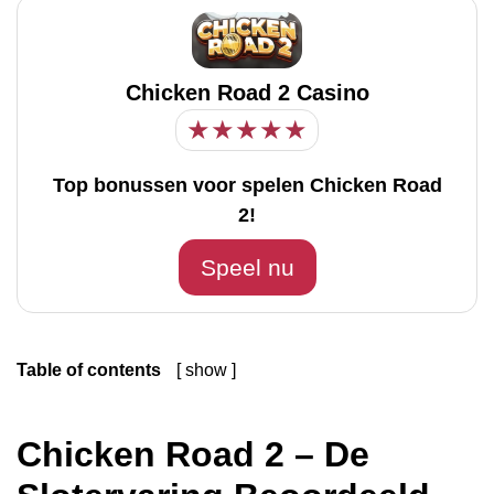
Chicken Road 2 Casino
★
★
★
★
★
Top bonussen voor spelen Chicken Road
2!
Speel nu
Table of contents
show
1
Chicken Road 2 – De Slotervaring Beoordeeld
1.1
Alle Slotgegevens
Chicken Road 2 – De
1.1.1
Het Thema Ontdekken
1.1.2
De Artistieke Kant