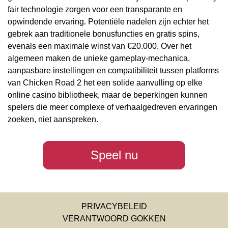
fair technologie zorgen voor een transparante en
opwindende ervaring. Potentiële nadelen zijn echter het
gebrek aan traditionele bonusfuncties en gratis spins,
evenals een maximale winst van €20.000. Over het
algemeen maken de unieke gameplay-mechanica,
aanpasbare instellingen en compatibiliteit tussen platforms
van Chicken Road 2 het een solide aanvulling op elke
online casino bibliotheek, maar de beperkingen kunnen
spelers die meer complexe of verhaalgedreven ervaringen
zoeken, niet aanspreken.
Speel nu
PRIVACYBELEID
VERANTWOORD GOKKEN