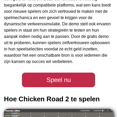
toegankelijk op compatibele platforms, wat een kans biedt
voor nieuwe spelers om zich vertrouwd te maken met de
spelmechanica en een gevoel te krijgen voor de
dynamische verkeerssimulatie. De demo stelt ook ervaren
spelers in staat om hun strategieën te testen en hun
aanpak indien nodig aan te passen. Door de gratis demo
uit te proberen, kunnen spelers zelfvertrouwen opbouwen
in hun speelselecties voordat ze echt geld inzetten,
waardoor het een onschatbare bron is voor iedereen die
zijn kansen op succes wil verbeteren.
Speel nu
Hoe Chicken Road 2 te spelen