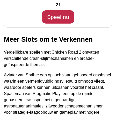
2!
Speel nu
Meer Slots om te Verkennen
Vergelijkbare spellen met Chicken Road 2 omvatten
verschillende crash-stijlmechanismen en arcade-
geïnspireerde thema's.
Aviator van Spribe: een op luchtvaart gebaseerd crashspel
waarin een vermenigvuldigingsvliegtuig omhoog vliegt,
waardoor spelers kunnen uitcashen voordat het crasht.
Spaceman van Pragmatic Play: een op de ruimte
gebaseerd crashspel met eigenaardige
astronautenanimaties, zijweddenschapsmechanismen
voor strategie-laagopbouw en gameplay met hogere