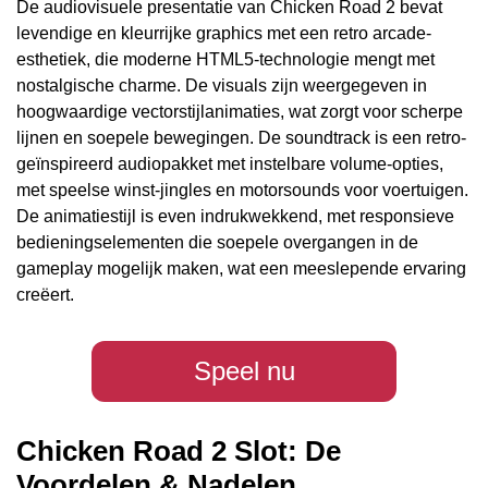
De audiovisuele presentatie van Chicken Road 2 bevat
levendige en kleurrijke graphics met een retro arcade-
esthetiek, die moderne HTML5-technologie mengt met
nostalgische charme. De visuals zijn weergegeven in
hoogwaardige vectorstijlanimaties, wat zorgt voor scherpe
lijnen en soepele bewegingen. De soundtrack is een retro-
geïnspireerd audiopakket met instelbare volume-opties,
met speelse winst-jingles en motorsounds voor voertuigen.
De animatiestijl is even indrukwekkend, met responsieve
bedieningselementen die soepele overgangen in de
gameplay mogelijk maken, wat een meeslepende ervaring
creëert.
Speel nu
Chicken Road 2 Slot: De
Voordelen & Nadelen