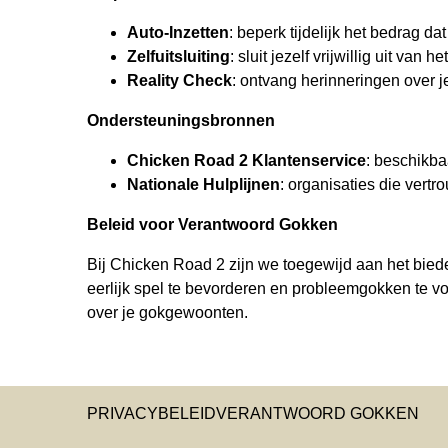
Auto-Inzetten
: beperk tijdelijk het bedrag dat
Zelfuitsluiting
: sluit jezelf vrijwillig uit van
Reality Check
: ontvang herinneringen over je
Ondersteuningsbronnen
Chicken Road 2 Klantenservice
: beschikba
Nationale Hulplijnen
: organisaties die vert
Beleid voor Verantwoord Gokken
Bij Chicken Road 2 zijn we toegewijd aan het biede
eerlijk spel te bevorderen en probleemgokken te 
over je gokgewoonten.
PRIVACYBELEID
VERANTWOORD GOKKEN