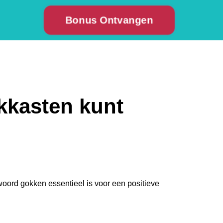
Bonus Ontvangen
okkasten kunt
woord gokken essentieel is voor een positieve