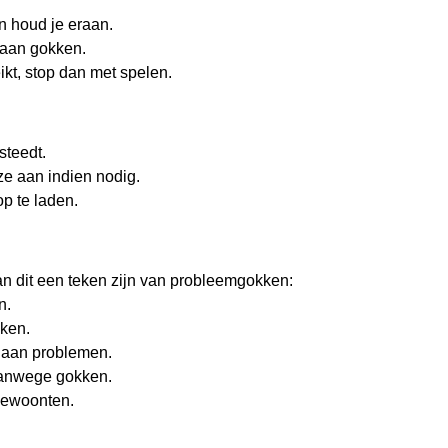
n houd je eraan.
n aan gokken.
eikt, stop dan met spelen.
steedt.
ze aan indien nodig.
p te laden.
an dit een teken zijn van probleemgokken:
n.
kken.
 aan problemen.
vanwege gokken.
kgewoonten.