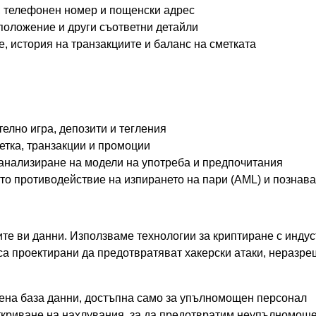
, телефонен номер и пощенски адрес
положение и други съответни детайли
 история на транзакциите и баланс на сметката
:
елно игра, депозити и тегления
етка, транзакции и промоции
анализиране на модели на употреба и предпочитания
то противодействие на изпирането на пари (AML) и познава
те ви данни. Използваме технологии за криптиране с инду
а проектирани да предотвратяват хакерски атаки, неразр
ена база данни, достъпна само за упълномощен персонал
ткриване на нахлувания, за да предотвратим неупълномощ