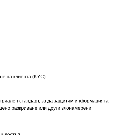
не на клиента (KYC)
стриален стандарт, за да защитим информацията
ешено разкриване или други злонамерени
ен достъп