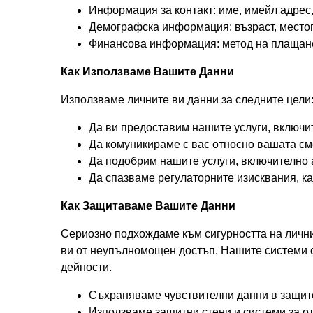
Информация за контакт: име, имейл адрес
Демографска информация: възраст, место
Финансова информация: метод на плащане,
Как Използваме Вашите Данни
Използваме личните ви данни за следните цели
Да ви предоставим нашите услуги, включит
Да комуникираме с вас относно вашата см
Да подобрим нашите услуги, включително 
Да спазваме регулаторните изисквания, ка
Как Защитаваме Вашите Данни
Сериозно подхождаме към сигурността на лични
ви от неупълномощен достъп. Нашите системи с
дейности.
Съхраняваме чувствителни данни в защит
Използваме защитни стени и системи за о