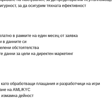
гурност, за да осигурим тяхната ефективност
платно в рамките на един месец от заявка
и в данните си
делени обстоятелства
е данни за цели на директен маркетинг
, като обработващи плащания и разработчици на игри
зване на AML/KYC
а измамна дейност