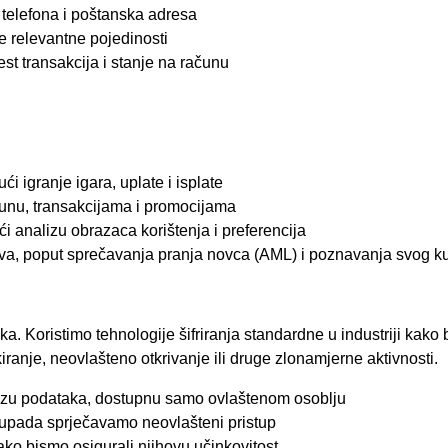
j telefona i poštanska adresa
e relevantne pojedinosti
est transakcija i stanje na računu
i igranje igara, uplate i isplate
unu, transakcijama i promocijama
i analizu obrazaca korištenja i preferencija
jeva, poput sprečavanja pranja novca (AML) i poznavanja svog 
 Koristimo tehnologije šifriranja standardne u industriji kako 
kiranje, neovlašteno otkrivanje ili druge zlonamjerne aktivnosti.
bazu podataka, dostupnu samo ovlaštenom osoblju
e upada sprječavamo neovlašteni pristup
ko bismo osigurali njihovu učinkovitost