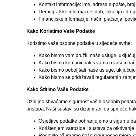
Kontakt informacije: ime, adresa e-pošte, bro
Demografske informacije: dob, lokacija i drug
Financijske informacije: način plaćanja, povij
Kako Koristimo Vaše Podatke
Koristimo vaše osobne podatke u sljedeće svrhe:
Kako bismo vam pružili naše usluge, uključujuć
Kako bismo komunicirali s vama o vašem rač
Kako bismo poboljšali naše usluge, uključujuć
Kako bismo se pridržavali regulatornih zaht
Kako Štitimo Vaše Podatke
Ozbiljno shvaćamo sigurnost vaših osobnih podataka.
pristupa. Naši sustavi su dizajnirani da spriječe ha
Osjetljive podatke pohranjujemo u sigurnu 
Korištenjem vatrozida i sustava za otkrivanj
Redovito ažuriramo naše sigurnosne mjere ka