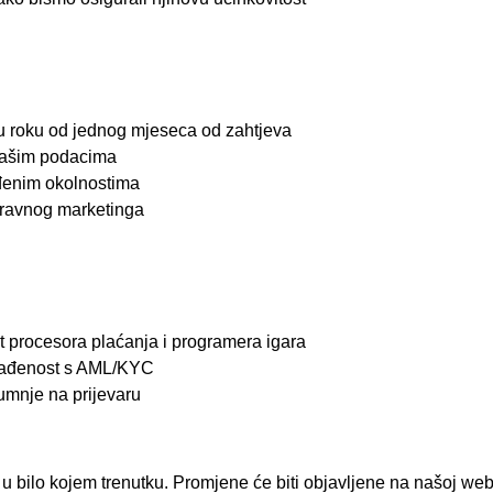
u roku od jednog mjeseca od zahtjeva
 vašim podacima
eđenim okolnostima
zravnog marketinga
t procesora plaćanja i programera igara
klađenost s AML/KYC
umnje na prijevaru
u u bilo kojem trenutku. Promjene će biti objavljene na našoj web 