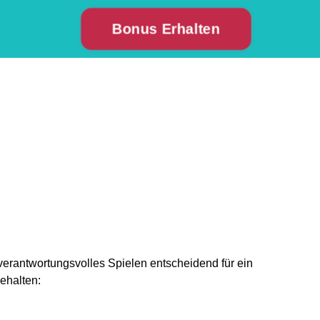
Bonus Erhalten
verantwortungsvolles Spielen entscheidend für ein
behalten: