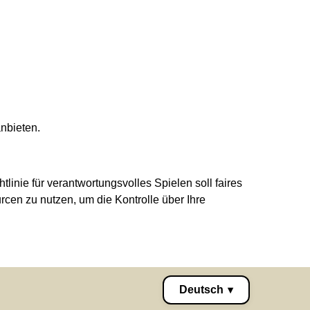
anbieten.
linie für verantwortungsvolles Spielen soll faires
cen zu nutzen, um die Kontrolle über Ihre
Deutsch
▾