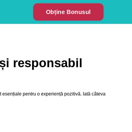
Obține Bonusul
 și responsabil
 esențiale pentru o experiență pozitivă. Iată câteva