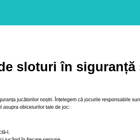
e sloturi în siguranță
ranța jucătorilor noștri. Înțelegem că jocurile responsabile sunt
ul asupra obiceiurilor tale de joc:
tă-l.
ci jucând în fiecare sesiune.