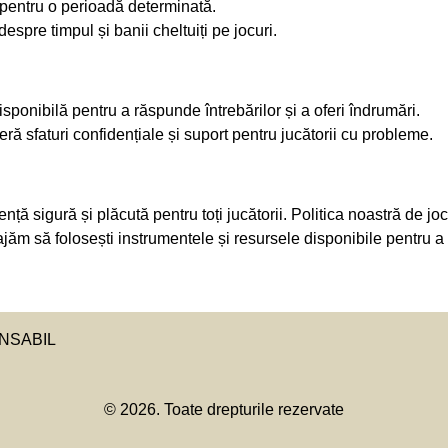
ci pentru o perioadă determinată.
espre timpul și banii cheltuiți pe jocuri.
disponibilă pentru a răspunde întrebărilor și a oferi îndrumări.
feră sfaturi confidențiale și suport pentru jucătorii cu probleme.
ă sigură și plăcută pentru toți jucătorii. Politica noastră de 
ajăm să folosești instrumentele și resursele disponibile pentru a 
NSABIL
©
2026
. Toate drepturile rezervate