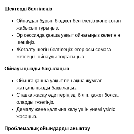
Шектерді белгілеңіз
Ойнаудан бұрын бюджет белгілеңіз және соған
жабысып тұрыңыз.
Әр сессияда қанша уақыт ойнағыңыз келетінін
шешіңіз.
Жоғалту шегін белгілеңіз: егер осы сомаға
жетсеңіз, ойнауды тоқтатыңыз.
Ойнауыңызды бақылаңыз
Ойынға қанша уақыт пен ақша жұмсап
жатқаныңызды бақылаңыз.
Ставка жасау әдеттеріңізді біліп, қажет болса,
оларды түзетіңіз.
Демалу және қалпына келу үшін үнемі үзіліс
жасаңыз.
Проблемалық ойындарды анықтау