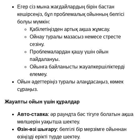
Егер сіз мына жағдайлардың бірін бастан
кешірсеңіз, бұл проблемалық ойынның белгісі
болуы мүмкін:
Қабілетіңізден артық ақша жұмсау.
Ойнау туралы мазасыз немесе стресте
сезіну.
Проблемалардан қашу үшін ойын
пайдалануы.
Ойынға байланысты жауапкершіліктерді
елемеу.
Ойын әдеттеріңіз туралы алаңдасаңыз, көмек
сұраңыз.
Жауапты ойын үшін құралдар
Авто-ставка
: әр раундта бәс тігуге болатын ақша
мөлшерін уақытша шектеу.
Өзін-өзі шығару
: белгілі бір мерзімге ойыннан
өзіңізді ерікті түрде шектеу.