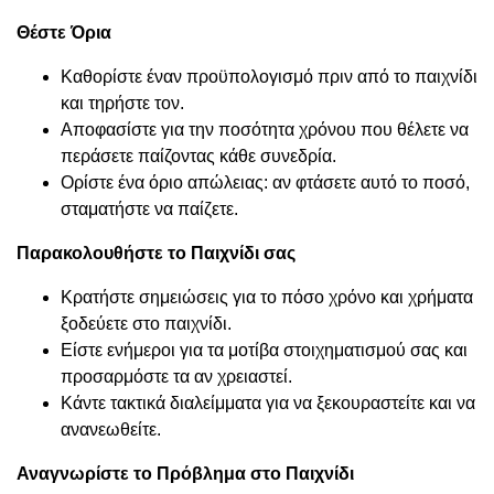
Θέστε Όρια
Καθορίστε έναν προϋπολογισμό πριν από το παιχνίδι
και τηρήστε τον.
Αποφασίστε για την ποσότητα χρόνου που θέλετε να
περάσετε παίζοντας κάθε συνεδρία.
Ορίστε ένα όριο απώλειας: αν φτάσετε αυτό το ποσό,
σταματήστε να παίζετε.
Παρακολουθήστε το Παιχνίδι σας
Κρατήστε σημειώσεις για το πόσο χρόνο και χρήματα
ξοδεύετε στο παιχνίδι.
Είστε ενήμεροι για τα μοτίβα στοιχηματισμού σας και
προσαρμόστε τα αν χρειαστεί.
Κάντε τακτικά διαλείμματα για να ξεκουραστείτε και να
ανανεωθείτε.
Αναγνωρίστε το Πρόβλημα στο Παιχνίδι