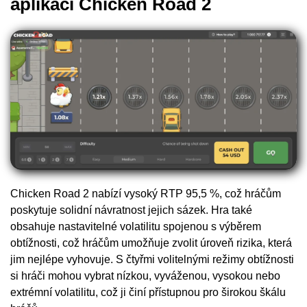
aplikaci Chicken Road 2
Chicken Road 2 nabízí vysoký RTP 95,5 %, což hráčům
poskytuje solidní návratnost jejich sázek. Hra také
obsahuje nastavitelné volatilitu spojenou s výběrem
obtížnosti, což hráčům umožňuje zvolit úroveň rizika, která
jim nejlépe vyhovuje. S čtyřmi volitelnými režimy obtížnosti
si hráči mohou vybrat nízkou, vyváženou, vysokou nebo
extrémní volatilitu, což ji činí přístupnou pro širokou škálu