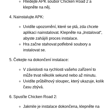
Hledejte APK soubor Chicken Road 2 a
klepněte na něj.
Nainstalujte APK:
Uvidíte upozornění, které se ptá, zda chcete
aplikaci nainstalovat. Klepněte na „Instalovat“,
abyste zahájili proces instalace.
Hra začne stahovat potřebné soubory a
instalovat se.
Čekejte na dokončení instalace:
V závislosti na rychlosti vašeho zařízení to
může trvat několik sekund nebo až minutu.
Uvidíte průběhový sloupec, který ukazuje, kolik
času zbývá.
Spusťte Chicken Road 2:
Jakmile je instalace dokončena, klepněte na