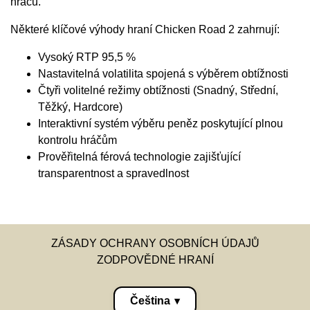
hráčů.
Některé klíčové výhody hraní Chicken Road 2 zahrnují:
Vysoký RTP 95,5 %
Nastavitelná volatilita spojená s výběrem obtížnosti
Čtyři volitelné režimy obtížnosti (Snadný, Střední,
Těžký, Hardcore)
Interaktivní systém výběru peněz poskytující plnou
kontrolu hráčům
Prověřitelná férová technologie zajišťující
transparentnost a spravedlnost
ZÁSADY OCHRANY OSOBNÍCH ÚDAJŮ
ZODPOVĚDNÉ HRANÍ
Čeština
▾