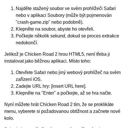
Najděte stažený soubor ve svém prohlížeči Safari
nebo v aplikaci Soubory (může být pojmenován
"crash-game.zip" nebo podobně).
Klepněte na soubor, abyste ho otevřeli.
Počkejte několik sekund, dokud se proces extrakce
nedokončí.
Jelikož je Chicken Road 2 hrou HTML5, není třeba ji
instalovat jako běžnou aplikaci. Místo toho:
Otevřete Safari nebo jiný webový prohlížeč na svém
zařízení iOS.
Zadejte URL hry: [insert URL here].
Klepněte na "Enter" a počkejte, až se hra načte.
Nyní můžete hrát Chicken Road 2 tím, že se proklikáte
menu, vyberete si požadovanou obtížnost a začnete nové
kolo.