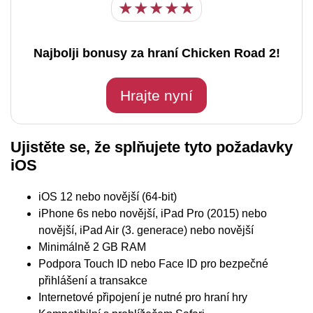
★
★
★
★
★
Najbolji bonusy za hraní Chicken Road 2!
Hrajte nyní
Ujistěte se, že splňujete tyto požadavky
iOS
iOS 12 nebo novější (64-bit)
iPhone 6s nebo novější, iPad Pro (2015) nebo
novější, iPad Air (3. generace) nebo novější
Minimálně 2 GB RAM
Podpora Touch ID nebo Face ID pro bezpečné
přihlášení a transakce
Internetové připojení je nutné pro hraní hry