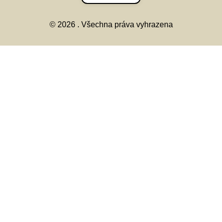
©
2026
. Všechna práva vyhrazena