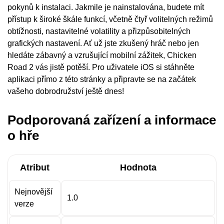
pokynů k instalaci. Jakmile je nainstalována, budete mít
přístup k široké škále funkcí, včetně čtyř volitelných režimů
obtížnosti, nastavitelné volatility a přizpůsobitelných
grafických nastavení. Ať už jste zkušený hráč nebo jen
hledáte zábavný a vzrušující mobilní zážitek, Chicken
Road 2 vás jistě potěší. Pro uživatele iOS si stáhněte
aplikaci přímo z této stránky a připravte se na začátek
vašeho dobrodružství ještě dnes!
Podporovaná zařízení a informace
o hře
Atribut
Hodnota
Nejnovější
1.0
verze