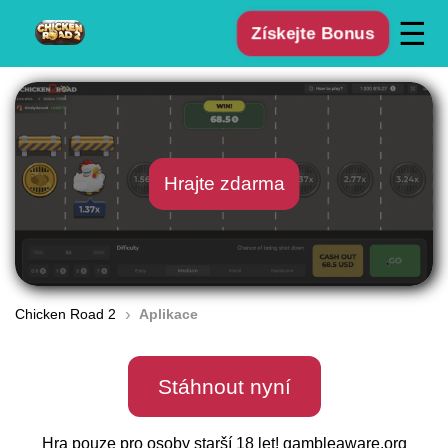
☰
Získejte Bonus
Hrajte zdarma
›
Chicken Road 2
Aplikace
Stáhnout nyní
Hra pouze pro osoby starší 18 let!
gambleaware.org