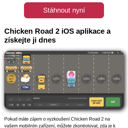
Stáhnout nyní
Chicken Road 2 iOS aplikace a
získejte ji dnes
Pokud máte zájem o vyzkoušení Chicken Road 2 na
vašem mobilním zařízení, můžete zkontrolovat, zda je k