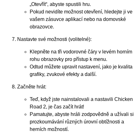
„Otevřít“, abyste spustili hru.
Pokud nevidíte možnost otevření, hledejte ji ve
vašem zásuvce aplikací nebo na domovské
obrazovce.
Nastavte své možnosti (volitelné):
Klepněte na tři vodorovné čáry v levém horním
rohu obrazovky pro přístup k menu.
Odtud můžete upravit nastavení, jako je kvalita
grafiky, zvukové efekty a další.
Začněte hrát:
Teď, když jste nainstalovali a nastavili Chicken
Road 2, je čas začít hrát!
Pamatujte, abyste hráli zodpovědně a užívali si
prozkoumávání různých úrovní obtížnosti a
herních možností.