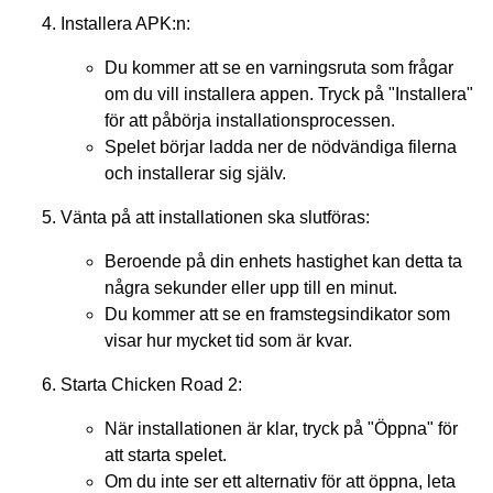
Installera APK:n:
Du kommer att se en varningsruta som frågar
om du vill installera appen. Tryck på "Installera"
för att påbörja installationsprocessen.
Spelet börjar ladda ner de nödvändiga filerna
och installerar sig själv.
Vänta på att installationen ska slutföras:
Beroende på din enhets hastighet kan detta ta
några sekunder eller upp till en minut.
Du kommer att se en framstegsindikator som
visar hur mycket tid som är kvar.
Starta Chicken Road 2:
När installationen är klar, tryck på "Öppna" för
att starta spelet.
Om du inte ser ett alternativ för att öppna, leta