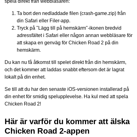
spela direkt från webbläsaren:
Ta bort den nedladdade filen (crash-game.zip) från
din Safari eller Filer-app.
Tryck på "Lägg till på hemskärm"-ikonen bredvid
adressfältet i Safari eller någon annan webbläsare för
att skapa en genväg för Chicken Road 2 på din
hemskärm.
Du kan nu få åtkomst till spelet direkt från din hemskärm,
och det kommer att laddas snabbt eftersom det är lagrat
lokalt på din enhet.
Se till att du har den senaste iOS-versionen installerad på
din enhet för smidig spelupplevelse. Ha kul med att spela
Chicken Road 2!
Här är varför du kommer att älska
Chicken Road 2-appen