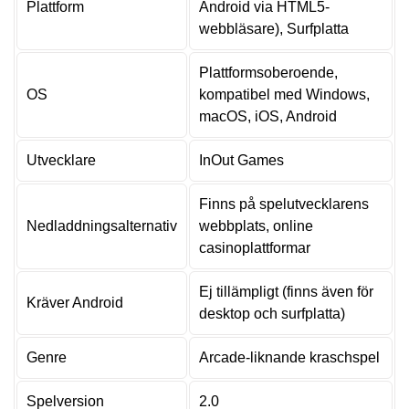
Plattform
Android via HTML5-
webbläsare), Surfplatta
Plattformsoberoende,
OS
kompatibel med Windows,
macOS, iOS, Android
Utvecklare
InOut Games
Finns på spelutvecklarens
Nedladdningsalternativ
webbplats, online
casinoplattformar
Ej tillämpligt (finns även för
Kräver Android
desktop och surfplatta)
Genre
Arcade-liknande kraschspel
Spelversion
2.0