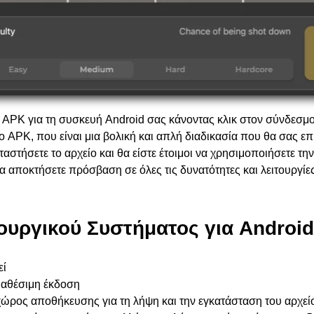
 APK για τη συσκευή Android σας κάνοντας κλικ στον σύνδεσμο 
ίο APK, που είναι μια βολική και απλή διαδικασία που θα σας επ
ταστήσετε το αρχείο και θα είστε έτοιμοι να χρησιμοποιήσετε τ
α αποκτήσετε πρόσβαση σε όλες τις δυνατότητες και λειτουργί
τουργικού Συστήματος για Android
εί
ιαθέσιμη έκδοση
ρος αποθήκευσης για τη λήψη και την εγκατάσταση του αρχεί