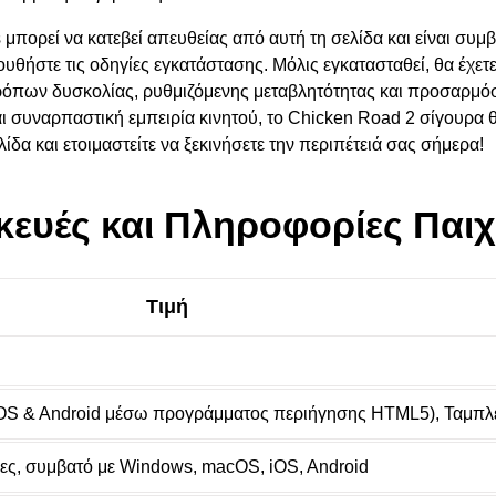
ορεί να κατεβεί απευθείας από αυτή τη σελίδα και είναι συμβα
υθήστε τις οδηγίες εγκατάστασης. Μόλις εγκατασταθεί, θα έχετ
πων δυσκολίας, ρυθμιζόμενης μεταβλητότητας και προσαρμόσι
αι συναρπαστική εμπειρία κινητού, το Chicken Road 2 σίγουρα θ
δα και ετοιμαστείτε να ξεκινήσετε την περιπέτειά σας σήμερα!
ευές και Πληροφορίες Παιχ
Τιμή
iOS & Android μέσω προγράμματος περιήγησης HTML5), Ταμπλ
ες, συμβατό με Windows, macOS, iOS, Android