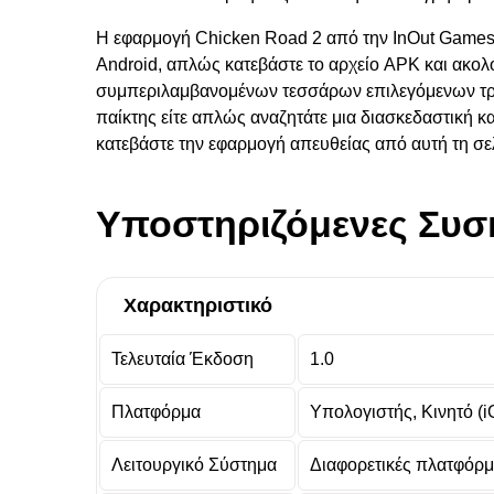
Η εφαρμογή Chicken Road 2 από την InOut Games μπ
Android, απλώς κατεβάστε το αρχείο APK και ακολο
συμπεριλαμβανομένων τεσσάρων επιλεγόμενων τρό
παίκτης είτε απλώς αναζητάτε μια διασκεδαστική κ
κατεβάστε την εφαρμογή απευθείας από αυτή τη σελί
Υποστηριζόμενες Συσκ
Χαρακτηριστικό
Τελευταία Έκδοση
1.0
Πλατφόρμα
Υπολογιστής, Κινητό (
Λειτουργικό Σύστημα
Διαφορετικές πλατφόρμ