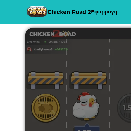
Chicken Road 2
Εφαρμογή