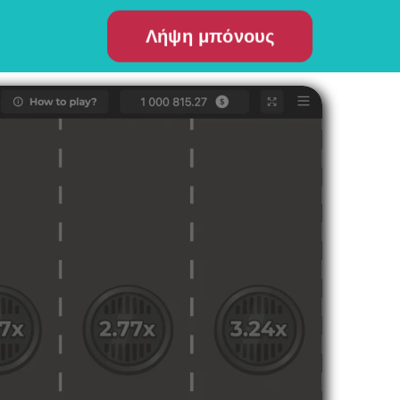
Λήψη μπόνους