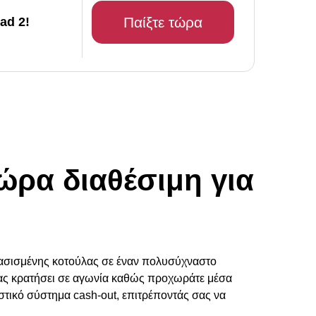
Παίξτε τώρα
ad 2!
ώρα διαθέσιμη για
ασισμένης κοτούλας σε έναν πολυσύχναστο
 σας κρατήσει σε αγωνία καθώς προχωράτε μέσα
αστικό σύστημα cash-out, επιτρέποντάς σας να