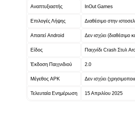
Αναπτυξιαστής
InOut Games
Επιλογές Λήψης
Διαθέσιμο στην ιστοσελ
Απαιτεί Android
Δεν ισχύει (διαθέσιμο κ
Είδος
Παιχνίδι Crash Στυλ Ar
Έκδοση Παιχνιδιού
2.0
Μέγεθος APK
Δεν ισχύει (χρησιμοποι
Τελευταία Ενημέρωση
15 Απριλίου 2025