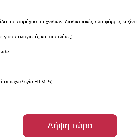
ίδα του παρόχου παιχνιδιών, διαδικτυακές πλατφόρμες καζίνο
αι για υπολογιστές και ταμπλέτες)
cade
είται τεχνολογία HTML5)
Λήψη τώρα