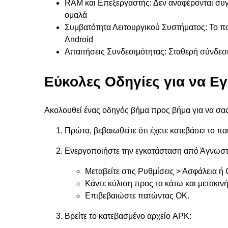
RAM και Επεξεργαστής: Δεν αναφέρονται συγκε
ομαλά
Συμβατότητα Λειτουργικού Συστήματος: Το πα
Android
Απαιτήσεις Συνδεσιμότητας: Σταθερή σύνδεση
Εύκολες Οδηγίες για να Ε
Ακολουθεί ένας οδηγός βήμα προς βήμα για να σας
Πρώτα, βεβαιωθείτε ότι έχετε κατεβάσει το πα
Ενεργοποιήστε την εγκατάσταση από Άγνωστ
Μεταβείτε στις Ρυθμίσεις > Ασφάλεια ή
Κάντε κύλιση προς τα κάτω και μετακινή
Επιβεβαιώστε πατώντας OK.
Βρείτε το κατεβασμένο αρχείο APK: