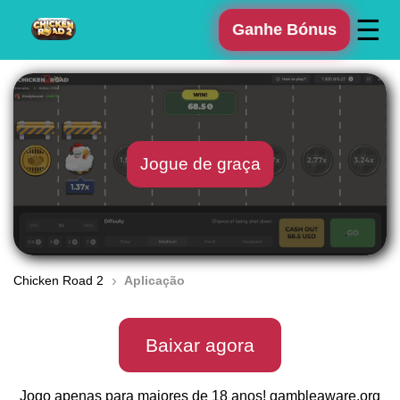
☰
Ganhe Bónus
Jogue de graça
›
Chicken Road 2
Aplicação
Baixar agora
Jogo apenas para maiores de 18 anos!
gambleaware.org