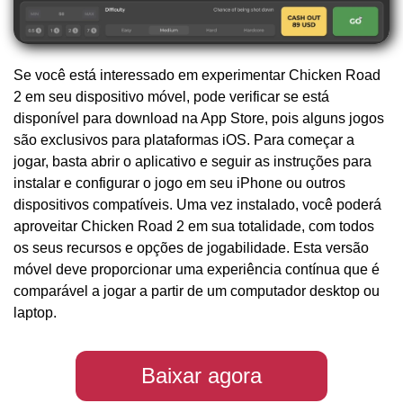
Se você está interessado em experimentar Chicken Road
2 em seu dispositivo móvel, pode verificar se está
disponível para download na App Store, pois alguns jogos
são exclusivos para plataformas iOS. Para começar a
jogar, basta abrir o aplicativo e seguir as instruções para
instalar e configurar o jogo em seu iPhone ou outros
dispositivos compatíveis. Uma vez instalado, você poderá
aproveitar Chicken Road 2 em sua totalidade, com todos
os seus recursos e opções de jogabilidade. Esta versão
móvel deve proporcionar uma experiência contínua que é
comparável a jogar a partir de um computador desktop ou
laptop.
Baixar agora