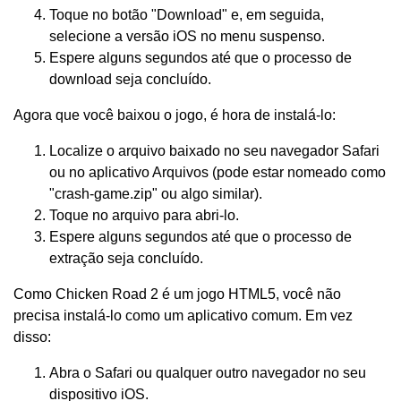
Toque no botão "Download" e, em seguida,
selecione a versão iOS no menu suspenso.
Espere alguns segundos até que o processo de
download seja concluído.
Agora que você baixou o jogo, é hora de instalá-lo:
Localize o arquivo baixado no seu navegador Safari
ou no aplicativo Arquivos (pode estar nomeado como
"crash-game.zip" ou algo similar).
Toque no arquivo para abri-lo.
Espere alguns segundos até que o processo de
extração seja concluído.
Como Chicken Road 2 é um jogo HTML5, você não
precisa instalá-lo como um aplicativo comum. Em vez
disso:
Abra o Safari ou qualquer outro navegador no seu
dispositivo iOS.