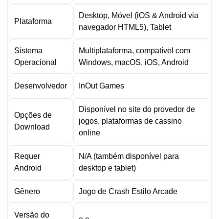
Desktop, Móvel (iOS & Android via
Plataforma
navegador HTML5), Tablet
Sistema
Multiplataforma, compatível com
Operacional
Windows, macOS, iOS, Android
Desenvolvedor
InOut Games
Disponível no site do provedor de
Opções de
jogos, plataformas de cassino
Download
online
Requer
N/A (também disponível para
Android
desktop e tablet)
Gênero
Jogo de Crash Estilo Arcade
Versão do