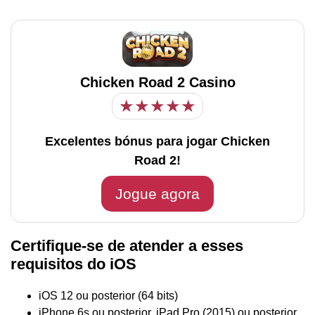
Chicken Road 2 Casino
★
★
★
★
★
Excelentes bónus para jogar Chicken
Road 2!
Jogue agora
Certifique-se de atender a esses
requisitos do iOS
iOS 12 ou posterior (64 bits)
iPhone 6s ou posterior, iPad Pro (2015) ou posterior,