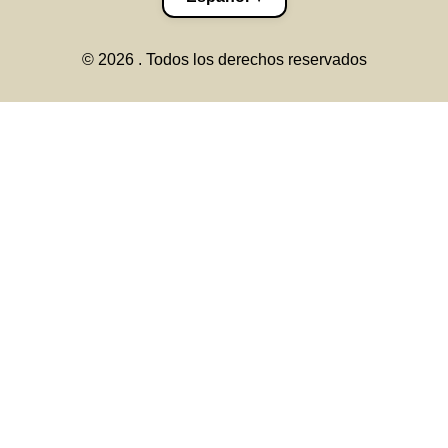
©
2026
. Todos los derechos reservados