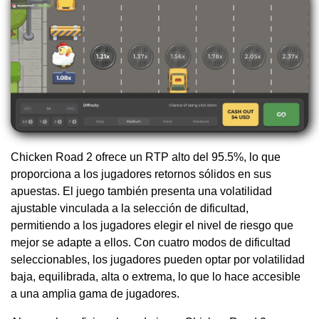
Chicken Road 2 ofrece un RTP alto del 95.5%, lo que
proporciona a los jugadores retornos sólidos en sus
apuestas. El juego también presenta una volatilidad
ajustable vinculada a la selección de dificultad,
permitiendo a los jugadores elegir el nivel de riesgo que
mejor se adapte a ellos. Con cuatro modos de dificultad
seleccionables, los jugadores pueden optar por volatilidad
baja, equilibrada, alta o extrema, lo que lo hace accesible
a una amplia gama de jugadores.