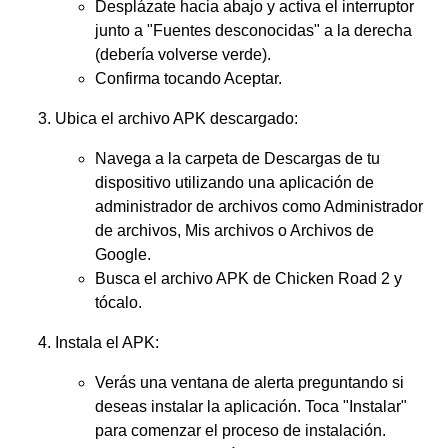
Desplázate hacia abajo y activa el interruptor
junto a "Fuentes desconocidas" a la derecha
(debería volverse verde).
Confirma tocando Aceptar.
Ubica el archivo APK descargado:
Navega a la carpeta de Descargas de tu
dispositivo utilizando una aplicación de
administrador de archivos como Administrador
de archivos, Mis archivos o Archivos de
Google.
Busca el archivo APK de Chicken Road 2 y
tócalo.
Instala el APK:
Verás una ventana de alerta preguntando si
deseas instalar la aplicación. Toca "Instalar"
para comenzar el proceso de instalación.