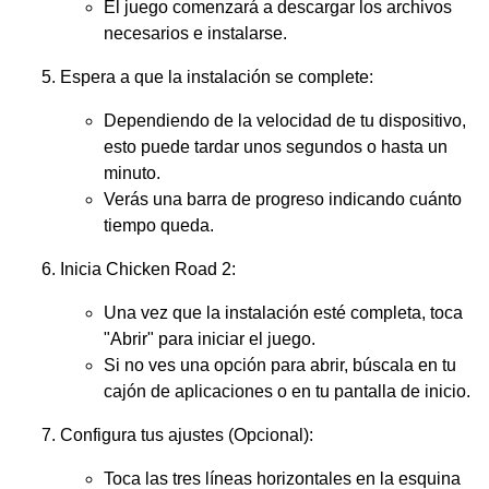
El juego comenzará a descargar los archivos
necesarios e instalarse.
Espera a que la instalación se complete:
Dependiendo de la velocidad de tu dispositivo,
esto puede tardar unos segundos o hasta un
minuto.
Verás una barra de progreso indicando cuánto
tiempo queda.
Inicia Chicken Road 2:
Una vez que la instalación esté completa, toca
"Abrir" para iniciar el juego.
Si no ves una opción para abrir, búscala en tu
cajón de aplicaciones o en tu pantalla de inicio.
Configura tus ajustes (Opcional):
Toca las tres líneas horizontales en la esquina