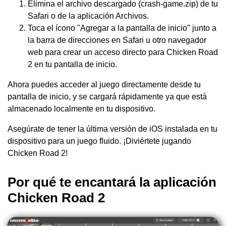
Elimina el archivo descargado (crash-game.zip) de tu
Safari o de la aplicación Archivos.
Toca el ícono "Agregar a la pantalla de inicio" junto a
la barra de direcciones en Safari u otro navegador
web para crear un acceso directo para Chicken Road
2 en tu pantalla de inicio.
Ahora puedes acceder al juego directamente desde tu
pantalla de inicio, y se cargará rápidamente ya que está
almacenado localmente en tu dispositivo.
Asegúrate de tener la última versión de iOS instalada en tu
dispositivo para un juego fluido. ¡Diviértete jugando
Chicken Road 2!
Por qué te encantará la aplicación
Chicken Road 2