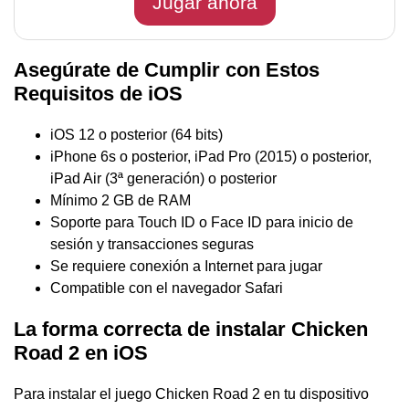
Jugar ahora
Asegúrate de Cumplir con Estos
Requisitos de iOS
iOS 12 o posterior (64 bits)
iPhone 6s o posterior, iPad Pro (2015) o posterior,
iPad Air (3ª generación) o posterior
Mínimo 2 GB de RAM
Soporte para Touch ID o Face ID para inicio de
sesión y transacciones seguras
Se requiere conexión a Internet para jugar
Compatible con el navegador Safari
La forma correcta de instalar Chicken
Road 2 en iOS
Para instalar el juego Chicken Road 2 en tu dispositivo